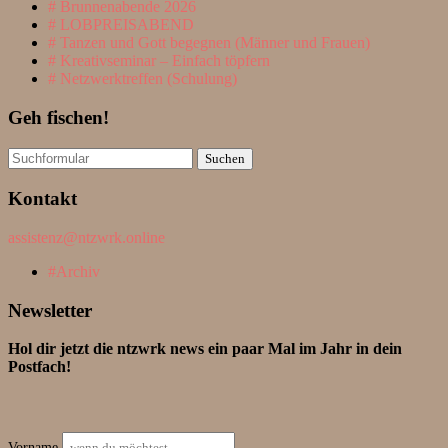
Brunnenabende 2026
LOBPREISABEND
Tanzen und Gott begegnen (Männer und Frauen)
Kreativseminar – Einfach töpfern
Netzwerktreffen (Schulung)
Geh fischen!
Suchen
nach:
Kontakt
assistenz@ntzwrk.online
Archiv
Newsletter
Hol dir jetzt die ntzwrk news ein paar Mal im Jahr in dein
Postfach!
Vorname