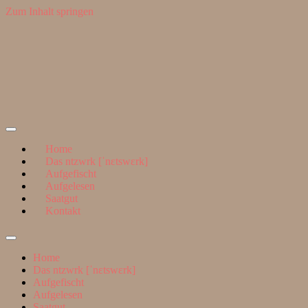
Zum Inhalt springen
Suchen
nach:
ntzwrk
Home
Das ntzwrk [ˈnɛtswɛrk]
Aufgefischt
Aufgelesen
Saatgut
Kontakt
Suchfeld
ein-/ausblenden
Home
Das ntzwrk [ˈnɛtswɛrk]
Aufgefischt
Aufgelesen
Saatgut