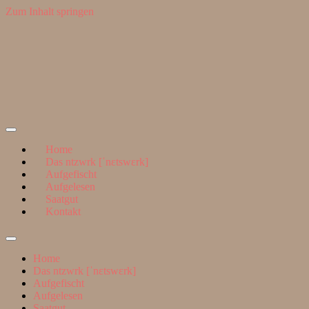
Zum Inhalt springen
Suchen
nach:
ntzwrk
Home
Das ntzwrk [ˈnɛtswɛrk]
Aufgefischt
Aufgelesen
Saatgut
Kontakt
Suchfeld
ein-/ausblenden
Home
Das ntzwrk [ˈnɛtswɛrk]
Aufgefischt
Aufgelesen
Saatgut