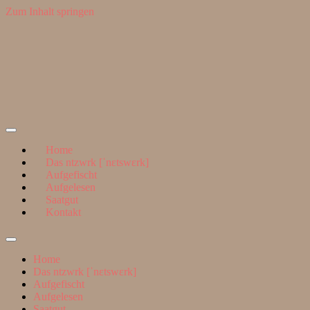
Zum Inhalt springen
Suchen
nach:
ntzwrk
Home
Das ntzwrk [ˈnɛtswɛrk]
Aufgefischt
Aufgelesen
Saatgut
Kontakt
Suchfeld
ein-/ausblenden
Home
Das ntzwrk [ˈnɛtswɛrk]
Aufgefischt
Aufgelesen
Saatgut