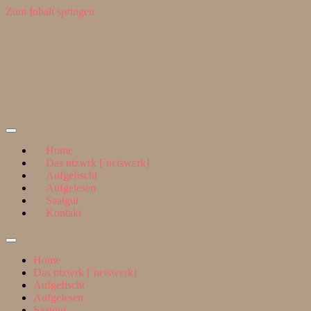
Zum Inhalt springen
Suchen
nach:
ntzwrk
Home
Das ntzwrk [ˈnɛtswɛrk]
Aufgefischt
Aufgelesen
Saatgut
Kontakt
Suchfeld
ein-/ausblenden
Home
Das ntzwrk [ˈnɛtswɛrk]
Aufgefischt
Aufgelesen
Saatgut