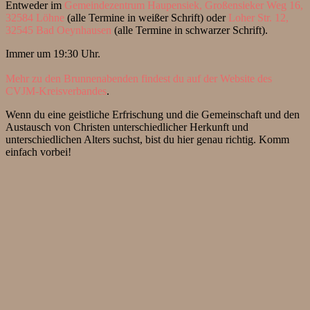
Entweder im
Gemeindezentrum Haupensiek, Großensieker Weg 16,
32584 Löhne
(alle Termine in weißer Schrift) oder
Loher Str. 12,
32545 Bad Oeynhausen
(alle Termine in schwarzer Schrift).
Immer um 19:30 Uhr.
Mehr zu den Brunnenabenden findest du auf der Website des
CVJM-Kreisverbandes
.
Wenn du eine geistliche Erfrischung und die Gemeinschaft und den
Austausch von Christen unterschiedlicher Herkunft und
unterschiedlichen Alters suchst, bist du hier genau richtig. Komm
einfach vorbei!