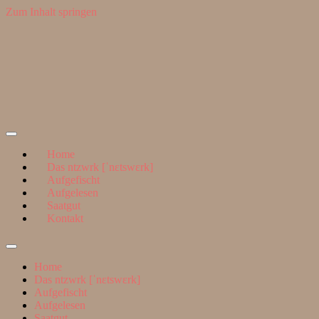
Zum Inhalt springen
Suchen
nach:
ntzwrk
Home
Das ntzwrk [ˈnɛtswɛrk]
Aufgefischt
Aufgelesen
Saatgut
Kontakt
Suchfeld
ein-/ausblenden
Home
Das ntzwrk [ˈnɛtswɛrk]
Aufgefischt
Aufgelesen
Saatgut