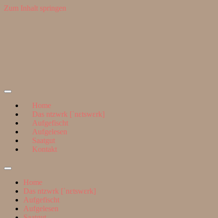
Zum Inhalt springen
Suchen
nach:
ntzwrk
Home
Das ntzwrk [ˈnɛtswɛrk]
Aufgefischt
Aufgelesen
Saatgut
Kontakt
Suchfeld
ein-/ausblenden
Home
Das ntzwrk [ˈnɛtswɛrk]
Aufgefischt
Aufgelesen
Saatgut