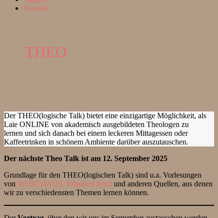
Kontakt
THEO
Der THEO(logische Talk) bietet eine einzigartige Möglichkeit, als
Laie ONLINE von akademisch ausgebildeten Theologen zu
lernen und sich danach bei einem leckeren Mittagessen oder
Kaffeetrinken in schönem Ambiente darüber auszutauschen.
Der nächste Theo Talk ist am
12. September 2025
Grundlage für den THEO(logischen Talk) sind u.a. Vorlesungen
von
WORTHAUS
, Johannes Hartl
und anderen Quellen, aus denen
wir zu verschiedensten Themen lernen können.
Der
Vortrag,
über den wir uns im September austauschen werden,