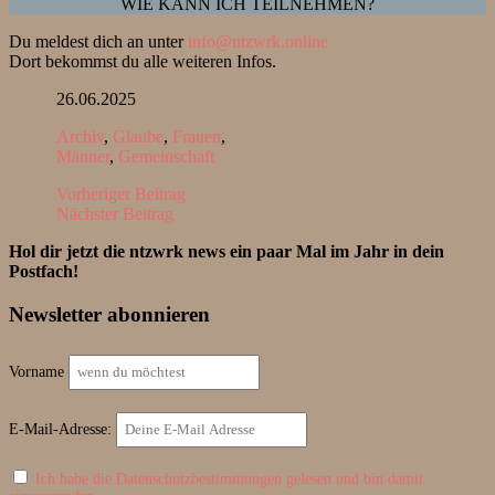
WIE KANN ICH TEILNEHMEN?
Du meldest dich an unter
info@ntzwrk.online
Dort bekommst du alle weiteren Infos.
26.06.2025
Archiv
,
Glaube
,
Frauen
,
Männer
,
Gemeinschaft
Vorheriger Beitrag
Nächster Beitrag
Hol dir jetzt die ntzwrk news ein paar Mal im Jahr in dein
Postfach!
Newsletter abonnieren
Vorname
E-Mail-Adresse:
Ich habe die Datenschutzbestimmungen gelesen und bin damit