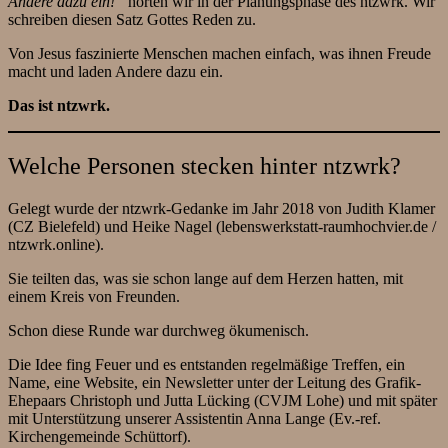
Andere dazu ein!“
hörten wir in der Planungsphase des ntzwrk. Wir
schreiben diesen Satz Gottes Reden zu.
Von Jesus faszinierte Menschen machen einfach, was ihnen Freude
macht und laden Andere dazu ein.
Das ist ntzwrk.
Welche Personen stecken hinter ntzwrk?
Gelegt wurde der ntzwrk-Gedanke im Jahr 2018 von Judith Klamer
(CZ Bielefeld) und Heike Nagel (lebenswerkstatt-raumhochvier.de /
ntzwrk.online).
Sie teilten das, was sie schon lange auf dem Herzen hatten, mit
einem Kreis von Freunden.
Schon diese Runde war durchweg ökumenisch.
Die Idee fing Feuer und es entstanden regelmäßige Treffen, ein
Name, eine Website, ein Newsletter unter der Leitung des Grafik-
Ehepaars Christoph und Jutta Lücking (CVJM Lohe) und mit später
mit Unterstützung unserer Assistentin Anna Lange (Ev.-ref.
Kirchengemeinde Schüttorf).