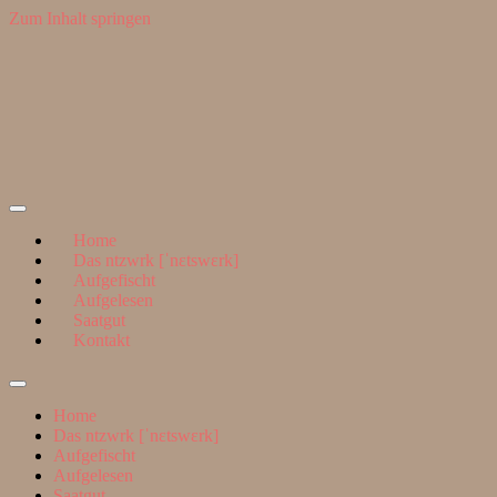
Zum Inhalt springen
Suchen
nach:
ntzwrk
Home
Das ntzwrk [ˈnɛtswɛrk]
Aufgefischt
Aufgelesen
Saatgut
Kontakt
Suchfeld
ein-/ausblenden
Home
Das ntzwrk [ˈnɛtswɛrk]
Aufgefischt
Aufgelesen
Saatgut