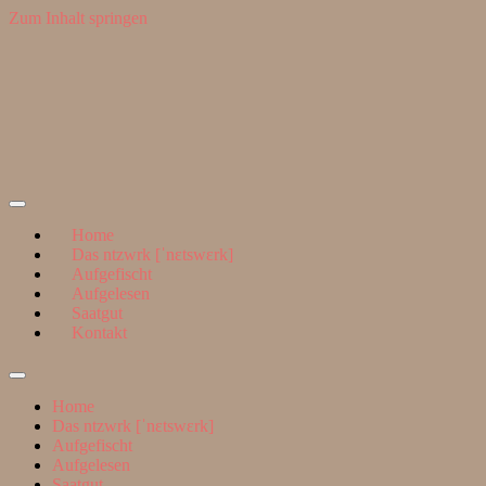
Zum Inhalt springen
Suchen
nach:
ntzwrk
Home
Das ntzwrk [ˈnɛtswɛrk]
Aufgefischt
Aufgelesen
Saatgut
Kontakt
Suchfeld
ein-/ausblenden
Home
Das ntzwrk [ˈnɛtswɛrk]
Aufgefischt
Aufgelesen
Saatgut