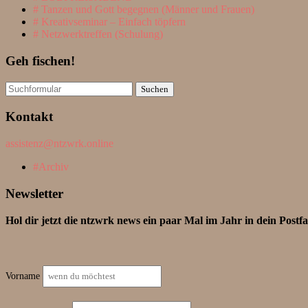
Tanzen und Gott begegnen (Männer und Frauen)
Kreativseminar – Einfach töpfern
Netzwerktreffen (Schulung)
Geh fischen!
Suchen
nach:
Kontakt
assistenz@ntzwrk.online
Archiv
Newsletter
Hol dir jetzt die ntzwrk news ein paar Mal im Jahr in dein Postf
Vorname