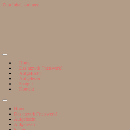
Zum Inhalt springen
Suchen
nach:
ntzwrk
Home
Das ntzwrk [ˈnɛtswɛrk]
Aufgefischt
Aufgelesen
Saatgut
Kontakt
Suchfeld
ein-/ausblenden
Home
Das ntzwrk [ˈnɛtswɛrk]
Aufgefischt
Aufgelesen
Saatgut