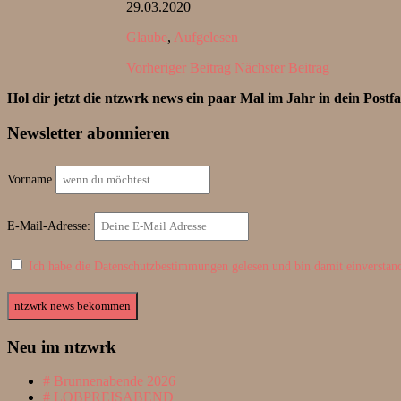
29.03.2020
Glaube
,
Aufgelesen
Vorheriger Beitrag
Nächster Beitrag
Hol dir jetzt die ntzwrk news ein paar Mal im Jahr in dein Postf
Newsletter abonnieren
Vorname
E-Mail-Adresse:
Ich habe die Datenschutzbestimmungen gelesen und bin damit einverstan
Neu im ntzwrk
Brunnenabende 2026
LOBPREISABEND