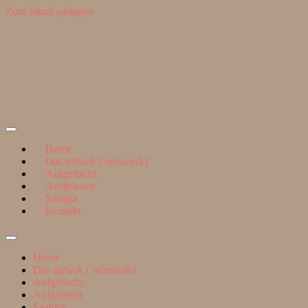
Zum Inhalt springen
Suchen
nach:
ntzwrk
Home
Das ntzwrk [ˈnɛtswɛrk]
Aufgefischt
Aufgelesen
Saatgut
Kontakt
Suchfeld
ein-/ausblenden
Home
Das ntzwrk [ˈnɛtswɛrk]
Aufgefischt
Aufgelesen
Saatgut