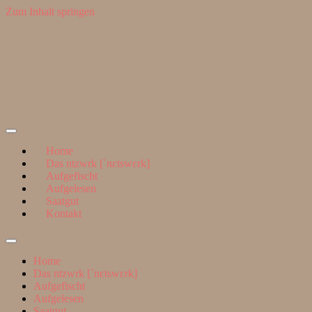
Zum Inhalt springen
Suchen
nach:
ntzwrk
Home
Das ntzwrk [ˈnɛtswɛrk]
Aufgefischt
Aufgelesen
Saatgut
Kontakt
Suchfeld
ein-/ausblenden
Home
Das ntzwrk [ˈnɛtswɛrk]
Aufgefischt
Aufgelesen
Saatgut