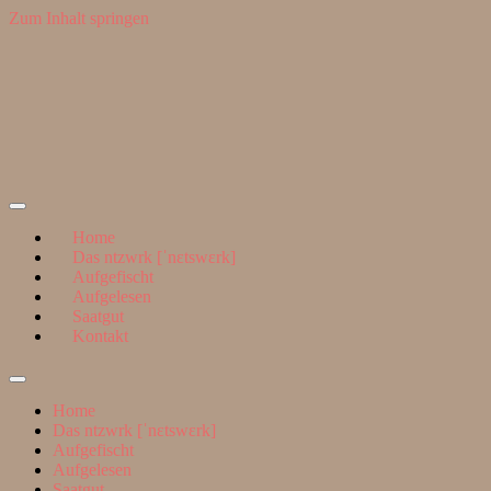
Zum Inhalt springen
Suchen
nach:
ntzwrk
Home
Das ntzwrk [ˈnɛtswɛrk]
Aufgefischt
Aufgelesen
Saatgut
Kontakt
Suchfeld
ein-/ausblenden
Home
Das ntzwrk [ˈnɛtswɛrk]
Aufgefischt
Aufgelesen
Saatgut